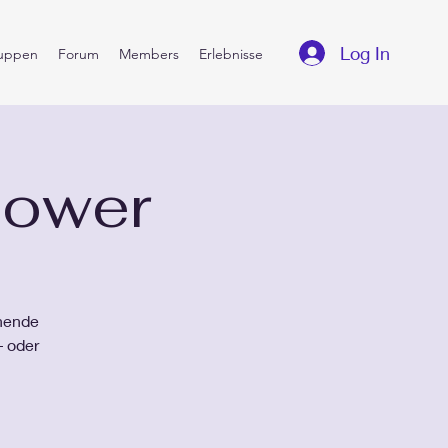
Log In
uppen
Forum
Members
Erlebnisse
tower
nnende
– oder