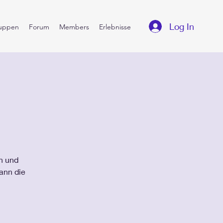
Log In
uppen
Forum
Members
Erlebnisse
in und
ann die