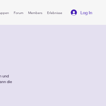
Log In
uppen
Forum
Members
Erlebnisse
in und
ann die