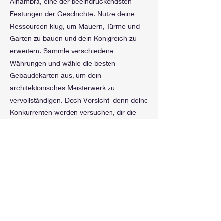
Alhambra, eine der beeindruckendsten
Festungen der Geschichte. Nutze deine
Ressourcen klug, um Mauern, Türme und
Gärten zu bauen und dein Königreich zu
erweitern. Sammle verschiedene
Währungen und wähle die besten
Gebäudekarten aus, um dein
architektonisches Meisterwerk zu
vervollständigen. Doch Vorsicht, denn deine
Konkurrenten werden versuchen, dir die
besten Plätze streitig zu machen und deine
Pläne zu durchkreuzen. Taktik, Flexibilität
und der richtige Augenblick sind
entscheidend, um zum Meisterbaumeister
zu werden.
Previous
Next