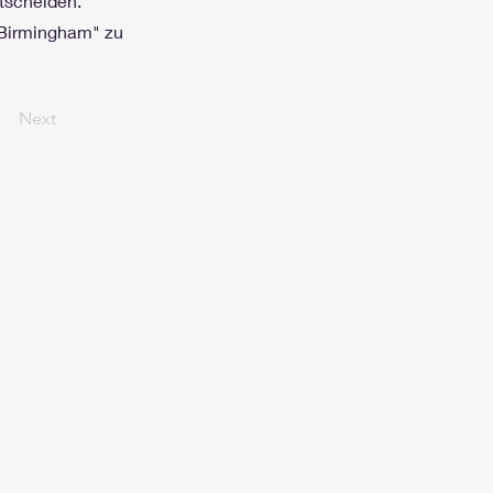
tscheiden.
 Birmingham" zu
Next