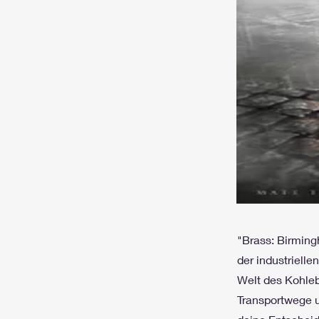
"Brass: Birmingh
der industrielle
Welt des Kohleb
Transportwege un