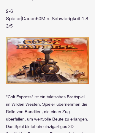
2-6
Spieler|Dauer:60Min.|Schwierigkeit:1.8
3/5
"Colt Express" ist ein taktisches Brettspiel
im Wilden Westen. Spieler übernehmen die
Rolle von Banditen, die einen Zug
überfallen, um wertvolle Beute zu erlangen.
Das Spiel bietet ein einzigartiges 3D-