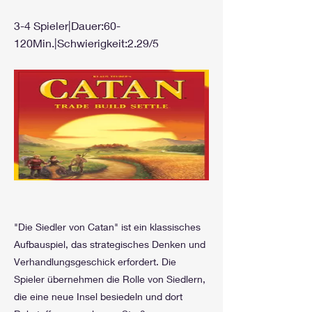
3-4 Spieler|Dauer:60-
120Min.|Schwierigkeit:2.29/5
"Die Siedler von Catan" ist ein klassisches
Aufbauspiel, das strategisches Denken und
Verhandlungsgeschick erfordert. Die
Spieler übernehmen die Rolle von Siedlern,
die eine neue Insel besiedeln und dort