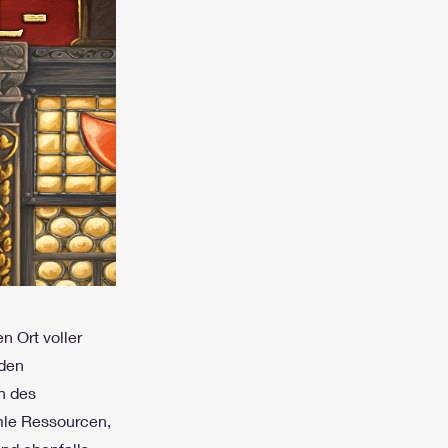
n Ort voller
nden
n des
mle Ressourcen,