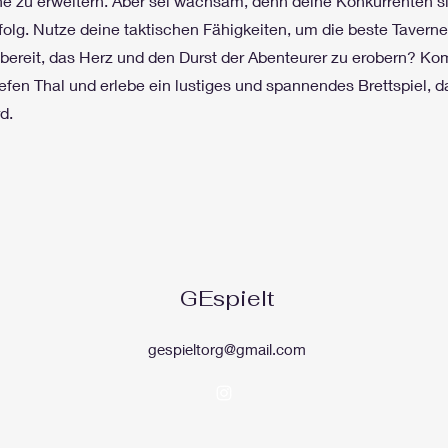
e zu erweitern. Aber sei wachsam, denn deine Konkurrenten si
folg. Nutze deine taktischen Fähigkeiten, um die beste Taverne
 bereit, das Herz und den Durst der Abenteurer zu erobern? Ko
efen Thal und erlebe ein lustiges und spannendes Brettspiel, d
d.
GEspielt
gespieltorg@gmail.com