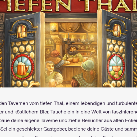
en Tavernen vom tiefen Thal, einem lebendigen und turbulente
r und köstlichem Bier. Tauche ein in eine Welt von fasziniere
baue deine eigene Taverne und ziehe Besucher aus allen Ecke
 Sei ein geschickter Gastgeber, bediene deine Gäste und sam