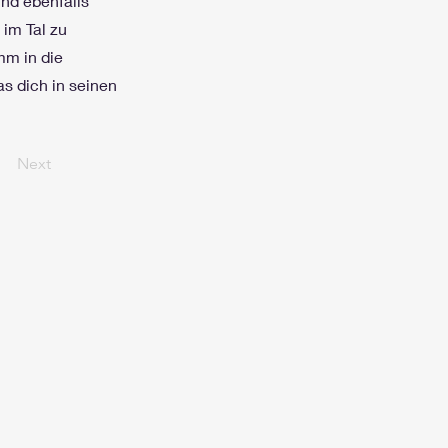
nd ebenfalls
 im Tal zu
mm in die
as dich in seinen
Next