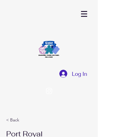
Log In
< Back
Port Royal