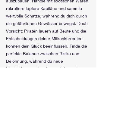
auszubauen. Handle mit exotischen Waren,
rekrutiere tapfere Kapitäne und sammle
wertvolle Schätze, während du dich durch
die gefährlichen Gewässer bewegst. Doch
Vorsicht: Piraten lauern auf Beute und die
Entscheidungen deiner Mitkonkurrenten
können dein Glück beeinflussen. Finde die
perfekte Balance zwischen Risiko und
Belohnung, während du neue
Möglichkeiten erkundest und die reichsten
Schätze der Karibik entdeckst. Nur der
klügste Händler mit den besten Strategien
kann den Ruhm und Reichtum von Port
Royal erlangen.
Previous
Next